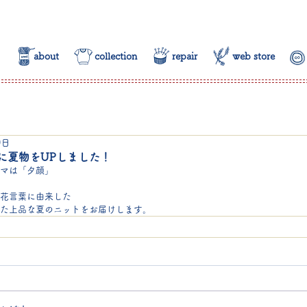
about
collection
repair
web store
0日
oreに夏物をUPしました！
マは「夕顔」
花言葉に由来した
た上品な夏のニットをお届けします。