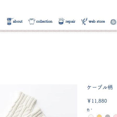
about
collection
repair
web store
ケーブル柄 
価
￥11,880
格
色
*