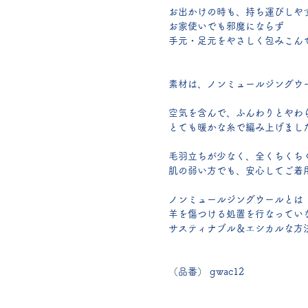
お出かけの時も、持ち運びしや
お家使いでも邪魔にならず
手元・足元をやさしく包みこん
素材は、ノンミュールジングウ
空気を含んで、ふんわりとやわ
とても暖かな糸で編み上げまし
毛羽立ちが少なく、全くちくち
肌の弱い方でも、安心してご着
ノンミュールジングウールとは
羊を傷つける処置を行なってい
サスティナブル＆エシカルな方
（品番） gwac12