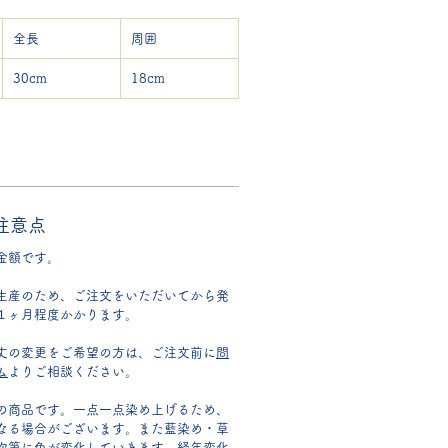
全長
周囲
30cm
18cm
注意点
金額です。
生産のため、ご注文をいただいてから発
１ヶ月程度かかります。
丈の変更をご希望の方は、ご注文前に
問
ム
よりご相談ください。
の商品です。一点一点染め上げるため、
なる場合がございます。また藍染め・草
次第に色が変化していきます。経年変化