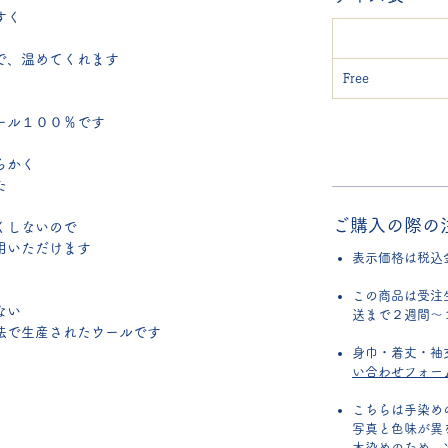
すく
で、温めてくれます
Free
ール１００％です
らかく
た
ご購入の際の
くしないので
用いただけます
表示価格は税込
この商品は受注
ない
送まで２週間～
法で生産されたウールです
身巾・着丈・袖
い合わせフォー
こちらは手染め
写真と色味が異
木染めのため、