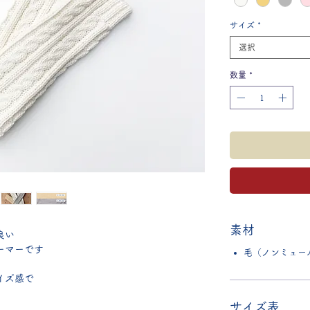
サイズ
*
選択
数量
*
素材
良い
ーマーです
毛（ノンミュール
イズ感で
サイズ表