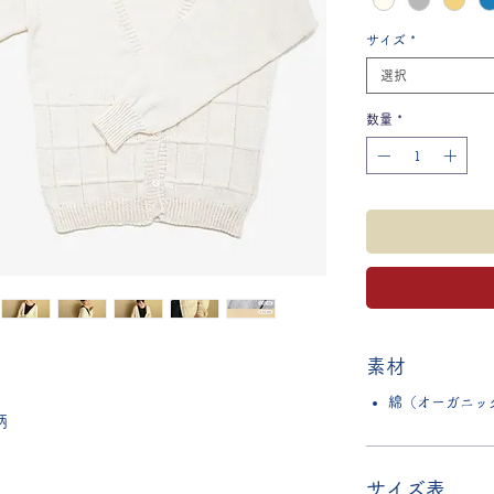
サイズ
*
選択
数量
*
素材
綿（オーガニック
柄
サイズ表