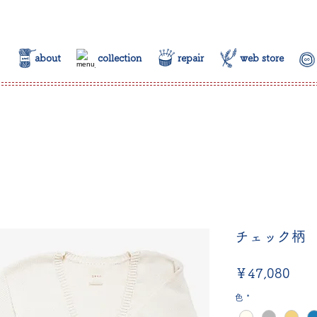
about
collection
repair
web store
チェック柄
価
￥47,080
格
色
*