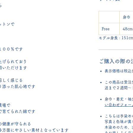
ら
身巾
ットンで
Free
48cm
モデル身長 : 151cm
１００％です
ご購入の際の
上げられており
用いただけます
表示価格は税込
涼しく感じる
この商品は受注
り添った肌心地です
送まで２週間～
身巾・着丈・袖
い合わせフォー
農場で
で育てられた綿です
こちらは手染め
写真と色味が異
の健康が守られる
木染めのため、
多方面にやさしい素材となっています
をお楽しみくだ