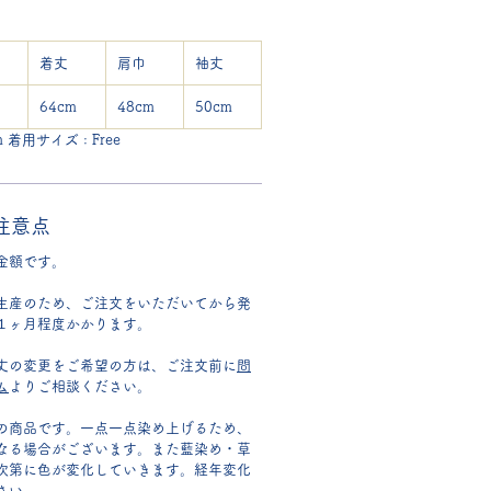
着丈
肩巾
袖丈
64cm
48cm
50cm
 着用サイズ : Free
注意点
金額です。
生産のため、ご注文をいただいてから発
１ヶ月程度かかります。
丈の変更をご希望の方は、ご注文前に
問
ム
よりご相談ください。
の商品です。一点一点染め上げるため、
なる場合がございます。また藍染め・草
次第に色が変化していきます。経年変化
さい。