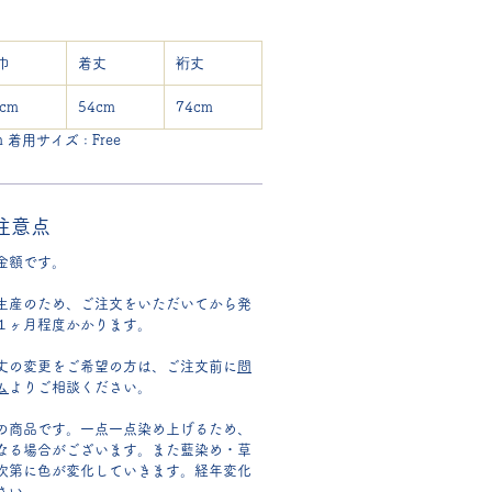
巾
着丈
裄丈
cm
54cm
74cm
 着用サイズ : Free
注意点
金額です。
生産のため、ご注文をいただいてから発
１ヶ月程度かかります。
丈の変更をご希望の方は、ご注文前に
問
ム
よりご相談ください。
の商品です。一点一点染め上げるため、
なる場合がございます。また藍染め・草
次第に色が変化していきます。経年変化
さい。