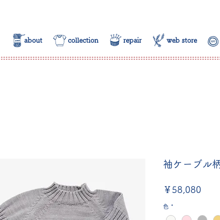
about
collection
repair
web store
袖ケーブル
価
￥58,080
格
色
*