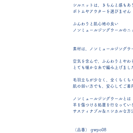
シルエットは、きちんと感もあ
ボトムやアウターを選びません
ふんわりと肌心地の良い
ノンミュールジングウールのニ
素材は、ノンミュールジングウ
空気を含んで、ふんわりとやわ
とても暖かな糸で編み上げまし
毛羽立ちが少なく、全くちくち
肌の弱い方でも、安心してご着
ノンミュールジングウールとは
羊を傷つける処置を行なってい
サスティナブル＆エシカルな方
（品番） gwpo08