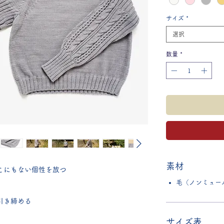
サイズ
*
選択
数量
*
素材
こにもない個性を放つ
毛（ノンミュール
引き締める
サイズ表