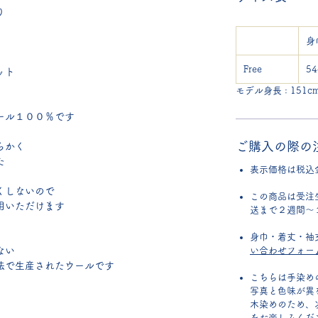
り
身
Free
54
ット
モデル身長 : 151cm
ール１００％です
ご購入の際の
らかく
た
表示価格は税込
くしないので
この商品は受注
用いただけます
送まで２週間～
身巾・着丈・袖
ない
い合わせフォー
法で生産されたウールです
こちらは手染め
写真と色味が異
木染めのため、
をお楽しみくだ