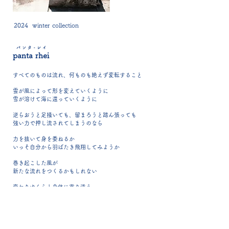
2024 winter collection
パンタ‐レイ
panta rhei
すべてのものは流れ、何ものも絶えず変転すること
雲が風によって形を変えていくように
雪が溶けて海に還っていくように
逆らおうと足掻いても、留まろうと踏ん張っても
強い力で押し流されてしまうのなら
力を抜いて身を委ねるか
いっそ自分から羽ばたき飛翔してみようか
巻き起こした風が
新たな流れをつくるかもしれない
変わりゆく心と身体に寄り添う
暖かな冬のニットをお届けします
read more >