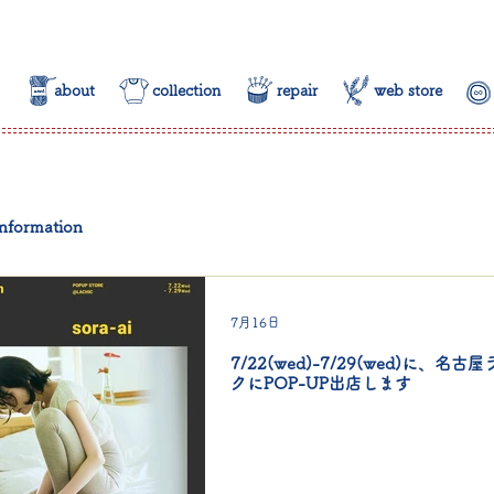
about
collection
repair
web store
nformation
7月16日
7/22(wed)-7/29(wed)に、名古
クにPOP-UP出店します