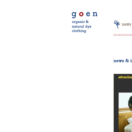
news
news & i