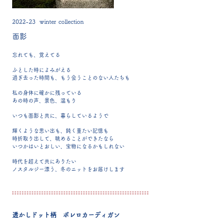
2022-23 winter collection
面影
忘れても、覚えてる
ふとした時によみがえる
過ぎ去った時間も、もう会うことのない人たちも
私の身体に確かに残っている
あの時の声、景色、温もり
いつも面影と共に、暮らしているようで
輝くような思い出も、鈍く重たい記憶も
時折取り出して、眺めることができたなら
いつかはいとおしい、宝物になるかもしれない
時代を超えて共にありたい
ノスタルジー漂う、冬のニットをお届けします
透かしドット柄 ボレロカーディガン