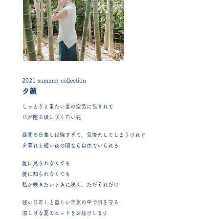
2021 summer collection
​夕顔
しっとりと重たい夏の空気に包まれて
日が陰る頃に咲く白い花
昼間の日差しは強すぎて、気後れしてしまうけれど
夕暮れと短い夜の間なら自由でいられる
誰に見られなくても
誰に知られなくても
私が咲きたいときに咲く、ただそれだけ
強い日差しと重たい空気の中で肌を守る
涼しげな夏のニットをお届けします