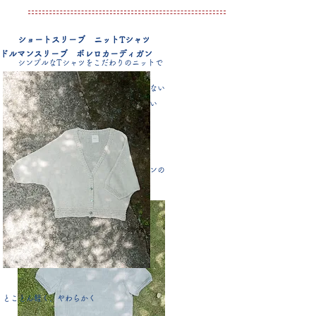
ショートスリーブ ニットTシャツ
ドルマンスリーブ ボレロカーディガン
シンプルなTシャツをこだわりのニットで
夏だけど、カジュアルになりすぎたくない
強い日差しの中でも、可憐さは保ちたい
ほどよい衿元の開き
後ろはきらめく貝殻ボタン付き
涼しげなオーガニックコットン＆リネンの
新しいTシャツスタイル
とことん軽く、やわらかく